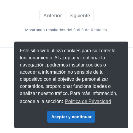
Anterior
Siguiente
Mostrando resultados del 0 al 0 de 0 totales.
Este sitio web utiliza cookies para su correcto
Aviso Legal
|
Política de Privacidad
funcionamiento. Al aceptar y continuar la
© 2026 - 321Go Eventos S.L.
navegación, podremos instalar cookies o
v2026.06.02 Stable 💚
Desarrollado por SEIDEL
acceder a información no sensible de tu
dispositivo con el objetivo de personalizar
contenidos, proporcionar funcionalidades o
analizar nuestro tráfico. Pará más información,
accede a la sección:
Política de Privacidad
Aceptar y continuar