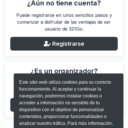
¿Aún no tiene cuenta?
Puede registrarse en unos sencillos pasos y
comenzar a disfrutar de las ventajas de ser
usuario de 321Go.
Registrarse
¿Es un organizador?
Este sitio web utiliza cookies para su correcto
Si es un organizador de eventos o un
funcionamiento. Al aceptar y continuar la
gestor/colaborador, inicie sesión aquí.
navegación, podremos instalar cookies o
acceder a información no sensible de tu
Iniciar sesión
dispositivo con el objetivo de personalizar
contenidos, proporcionar funcionalidades o
analizar nuestro tráfico. Pará más información,