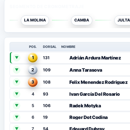
SEGMENTO DE CRONOMETRAJE
LA MOLINA
CAMBA
JULT
POS.
DORSAL
NOMBRE
1
Adrián Ardura Martínez
131
▼
2
Anna Tarasova
109
▼
3
Felix Menendez Rodriguez
108
▼
Ivan García Del Rosario
4
93
▼
Radek Motyka
5
106
▼
Roger Dot Codina
6
19
▼
Edouard Dubray
7
54
▼