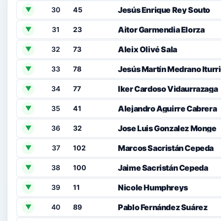
Jesús Enrique Rey Souto
30
45
▼
Aitor Garmendia Elorza
31
23
▼
Aleix Olivé Sala
32
73
▼
Jesús Martín Medrano Iturr
33
78
▼
Iker Cardoso Vidaurrazaga
34
77
▼
Alejandro Aguirre Cabrera
35
41
▼
Jose Luis Gonzalez Monge
36
32
▼
Marcos Sacristán Cepeda
37
102
▼
Jaime Sacristán Cepeda
38
100
▼
Nicole Humphreys
39
11
▼
Pablo Fernández Suárez
40
89
▼