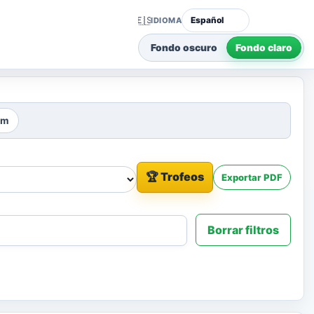
🇪🇸
IDIOMA
Fondo oscuro
Fondo claro
km
🏆 Trofeos
Exportar PDF
Borrar filtros