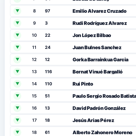
Emilio Alvarez Cruzado
8
97
▼
Rudi Rodríguez Alvarez
9
3
▼
Jon López Bilbao
10
22
▼
Juan Bulnes Sanchez
11
24
▼
Gorka Barrainkua Garcia
12
12
▼
Bernat Vinué Bargalló
13
116
▼
Rui Pinto
14
110
▼
Paulo Sergio Rosado Batist
15
51
▼
David Padrón González
16
13
▼
Jesús Arias Pérez
17
18
▼
Alberto Zahonero Moreno
18
61
▼