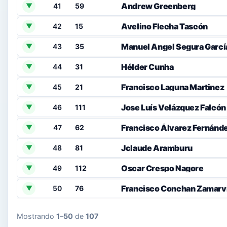
Andrew Greenberg
41
59
▼
Avelino Flecha Tascón
42
15
▼
Manuel Angel Segura Garcí
43
35
▼
Hélder Cunha
44
31
▼
Francisco Laguna Martinez
45
21
▼
Jose Luís Velázquez Falcón
46
111
▼
Francisco Álvarez Fernánd
47
62
▼
Jclaude Aramburu
48
81
▼
Oscar Crespo Nagore
49
112
▼
Francisco Conchan Zamarv
50
76
▼
Mostrando
1–50
de
107