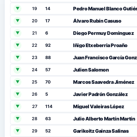
Pedro Manuel Blanco Gutié
19
14
▼
Álvaro Rubín Casuso
20
17
▼
Diego Permuy Dominguez
21
6
▼
Iñigo Etxeberria Proaño
22
92
▼
Juan Francisco García Gonz
23
88
▼
Julien Salomon
24
57
▼
Marcos Saavedra Jiménez
25
70
▼
Javier Padrón González
26
5
▼
Miguel Valeiras López
27
114
▼
Julio Alberto Martín Martín
28
63
▼
Garikoitz Gainza Salinas
29
52
▼