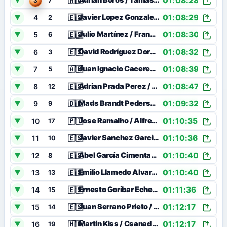
01:08:28
🇭🇺
Adrian Boros / Tamas Erdelyi
▼
3
7
01:08:29
🇪🇸
Javier Lopez Gonzalez / Pedro Vazquez Llenin
4
▼
2
01:08:30
🇪🇸
Julio Martínez / Franco Ivan Balboa
5
▼
6
01:08:32
🇪🇸
David Rodríguez Dorado / Adrián Martín Torres
6
▼
3
01:08:39
🇦🇷
Juan Ignacio Caceres / Pedro Agustin Ratto
7
▼
5
01:08:47
🇪🇸
Adrian Prada Perez / Brais Sanchez Novelle
8
▼
12
01:09:32
🇩🇰
Mads Brandt Pedersen / Philip Knudsen
9
▼
9
01:10:35
🇵🇹
Jose Ramalho / Alfredo Gaiolas Faria
10
▼
17
01:10:36
🇪🇸
Javier Sanchez Garcia / Nelson Roberto Geringer Sallette
11
▼
10
01:10:40
🇪🇸
Abel García Cimentada / Manuel Garaycoechea
12
▼
8
01:10:40
🇪🇸
Emilio Llamedo Alvarez / Miguel Fernandez Castañon
13
▼
13
01:11:36
🇪🇸
Ernesto Goribar Echevarria / Pelayo Roza Fonticiella
14
▼
15
01:12:17
🇪🇸
Juan Serrano Prieto / Daniel Estebanez Santiago
15
▼
14
01:12:17
🇭🇺
Martin Kiss / Csanad Sellyei
16
▼
19