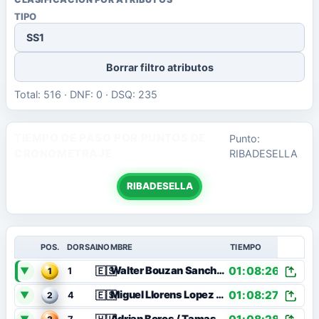
TIPO
SS1
Borrar filtro atributos
Total: 516 · DNF: 0 · DSQ: 235
TIEMPO DE PASO POR PUNTOS DE
Punto:
CRONOMETRAJE
RIBADESELLA
RIBADESELLA
POS.
DORSAL
NOMBRE
TIEMPO
01:08:26
🇪🇸
Walter Bouzan Sanchez / Alberto Llera Serrano
▼
1
1
01:08:27
🇪🇸
Miguel Llorens Lopez / Jorgensen Valdemar Alfred
▼
2
4