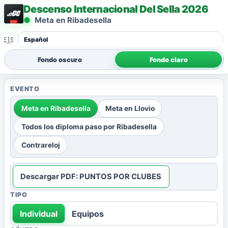
Descenso Internacional Del Sella 2026
Meta en Ribadesella
🇪🇸
Fondo oscuro
Fondo claro
EVENTO
Meta en Ribadesella
Meta en Llovio
Todos los diploma paso por Ribadesella
Contrareloj
Descargar PDF: PUNTOS POR CLUBES
TIPO
Individual
Equipos