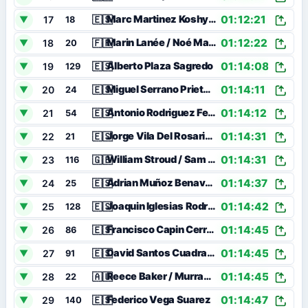
01:12:21
🇪🇸
Marc Martinez Koshytska / Mario Masia Tristante
17
▼
18
01:12:22
🇫🇷
Marin Lanée / Noé Martin
18
▼
20
01:14:08
🇪🇸
Alberto Plaza Sagredo
19
▼
129
01:14:11
🇪🇸
Miguel Serrano Prieto / Rubén Rodríguez Gil
20
▼
24
01:14:12
🇪🇸
Antonio Rodriguez Fernandez / Andres Cangas Soto
21
▼
54
01:14:31
🇪🇸
Jorge Vila Del Rosario / Victor Javier Rodriguez Rodriguez
22
▼
21
01:14:31
🇬🇧
William Stroud / Sam Cribbett
23
▼
116
01:14:37
🇪🇸
Adrian Muñoz Benavente / Pablo Valdés Fernández
24
▼
25
01:14:42
🇪🇸
Joaquin Iglesias Rodriguez
25
▼
128
01:14:45
🇪🇸
Francisco Capin Cerra / Asley Rodriguez Naredo
26
▼
86
01:14:45
🇪🇸
David Santos Cuadrado / Sergio Duque Sanz
27
▼
91
01:14:45
🇦🇺
Reece Baker / Murray Stewart
28
▼
22
01:14:47
🇪🇸
Federico Vega Suarez
29
▼
140