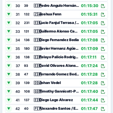
01:15:30
🇪🇸
Pedro Angulo Hernández / Alejandro Del Val Sánchez
30
▼
39
01:15:31
🇿🇦
Joshua Fenn
31
▼
132
01:17:05
🇪🇸
Lucio Fanjul Terrasa / Pelayo Alvarez Fernandez
32
▼
231
01:17:05
🇪🇸
Guillermo Alonso Canteli
33
▼
131
01:17:08
🇪🇸
Diego Fernandez Bedia
34
▼
136
01:17:09
🇪🇸
Javier Hernanz Agüeria
35
▼
180
01:17:11
🇪🇸
Pelayo Palicio Rodríguez
36
▼
138
01:17:24
🇪🇸
David Olivares Alonso / Miguel Fernandez Suarez
37
▼
93
01:17:28
🇪🇸
Fernando Gomez Bedia / Julio Alonso Ramos
38
▼
47
01:17:28
🇩🇰
Johan Vedel
39
▼
139
01:17:40
🇬🇧
Timothy Gannicott-Porter / Joseph Petersen
40
▼
108
01:17:44
🇪🇸
Diego Lago Alvarez
41
▼
137
01:17:47
🇵🇹
Alexandre Santos / Eduardo Braga
42
▼
40