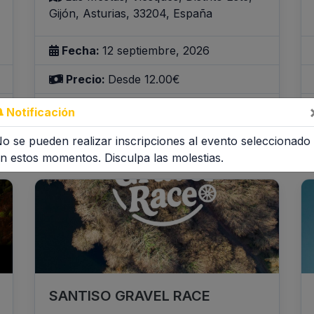
Gijón, Asturias, 33204, España
Fecha:
12 septiembre, 2026
Precio:
Desde 12.00€
Longitud:
Desde 10000 metros
Notificación
o se pueden realizar inscripciones al evento seleccionado
Inscribirme
Inscripciones abiertas
n estos momentos. Disculpa las molestias.
SANTISO GRAVEL RACE