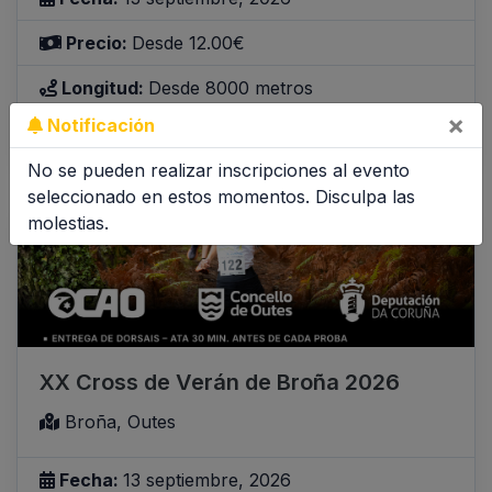
Precio:
Desde 12.00€
Longitud:
Desde 8000 metros
×
Notificación
Inscribirme
Inscripciones abiertas
No se pueden realizar inscripciones al evento
seleccionado en estos momentos. Disculpa las
molestias.
XX Cross de Verán de Broña 2026
Broña, Outes
Fecha:
13 septiembre, 2026