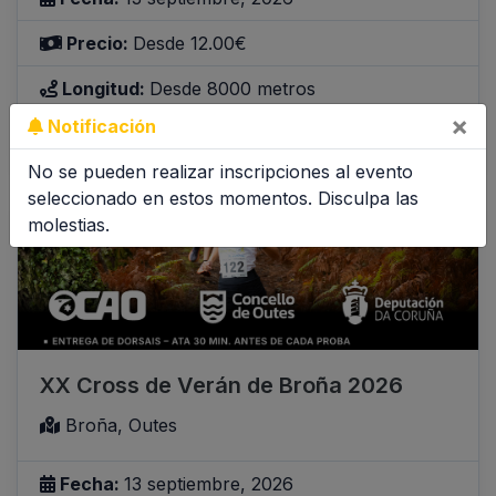
Precio:
Desde 12.00€
Longitud:
Desde 8000 metros
×
Notificación
Inscribirme
Inscripciones abiertas
No se pueden realizar inscripciones al evento
seleccionado en estos momentos. Disculpa las
molestias.
XX Cross de Verán de Broña 2026
Broña, Outes
Fecha:
13 septiembre, 2026