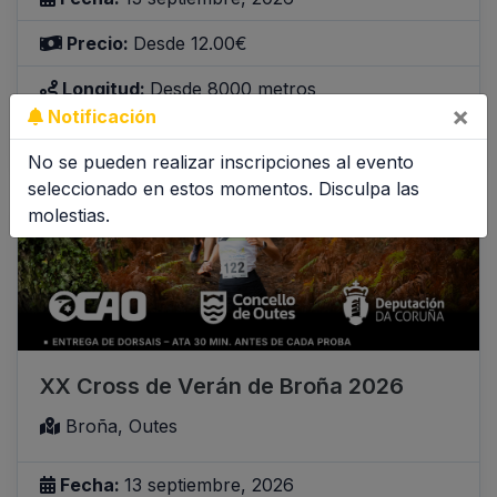
Precio:
Desde 12.00€
Longitud:
Desde 8000 metros
×
Notificación
Inscribirme
Inscripciones abiertas
No se pueden realizar inscripciones al evento
seleccionado en estos momentos. Disculpa las
molestias.
XX Cross de Verán de Broña 2026
Broña, Outes
Fecha:
13 septiembre, 2026