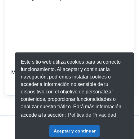
Este sitio web utiliza cookies para su correcto
funcionamiento. Al aceptar y continuar la
Mostrando registros del 0 al 0 de un total de 0 registr
navegación, podremos instalar cookies o
Anterior
Siguiente
acceder a información no sensible de tu
dispositivo con el objetivo de personalizar
contenidos, proporcionar funcionalidades o
analizar nuestro tráfico. Pará más información,
accede a la sección:
Política de Privacidad
Aviso Legal
|
Política de Privacidad
Aceptar y continuar
© 2026 - 321Go Eventos S.L.