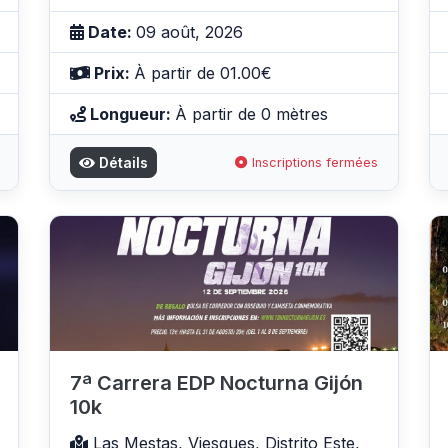
Date:
09 août, 2026
Prix:
À partir de 01.00€
Longueur:
À partir de 0 mètres
Détails
Inscriptions fermées
7ª Carrera EDP Nocturna Gijón
10k
Las Mestas, Viesques, Distrito Este,