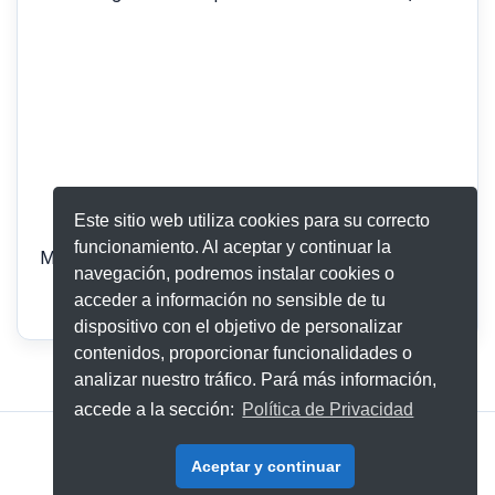
Este sitio web utiliza cookies para su correcto
funcionamiento. Al aceptar y continuar la
Mostrando registros del 0 al 0 de un total de 0 registr
navegación, podremos instalar cookies o
Anterior
Siguiente
acceder a información no sensible de tu
dispositivo con el objetivo de personalizar
contenidos, proporcionar funcionalidades o
analizar nuestro tráfico. Pará más información,
accede a la sección:
Política de Privacidad
Aviso Legal
|
Política de Privacidad
Aceptar y continuar
© 2026 - 321Go Eventos S.L.