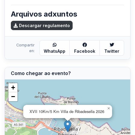
Arquivos adxuntos
Descargar regulamento
Compartir
en:
WhatsApp
Facebook
Twitter
Como chegar ao evento?
+
−
×
XVII 10Km/5 Km Villa de Ribadesella 2026