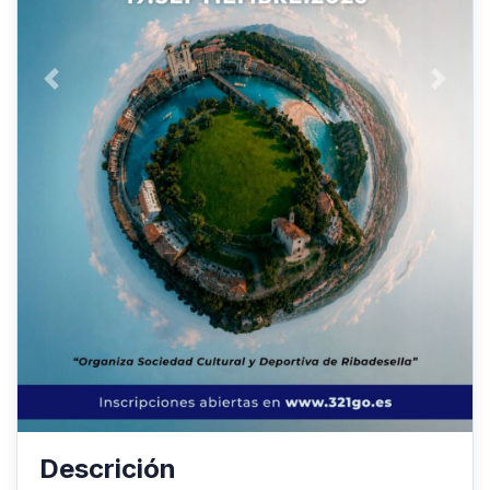
Anterior
Siguie
Descrición