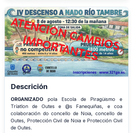
Anterior
Siguie
Descrición
ORGANIZADO
pola Escola de Piragüismo e
Tríatlon de Outes e @s Fanequiñas, e coa
colaboración do concello de Noia, concello de
Outes, Protección Civil de Noia e Protección Civil
de Outes.