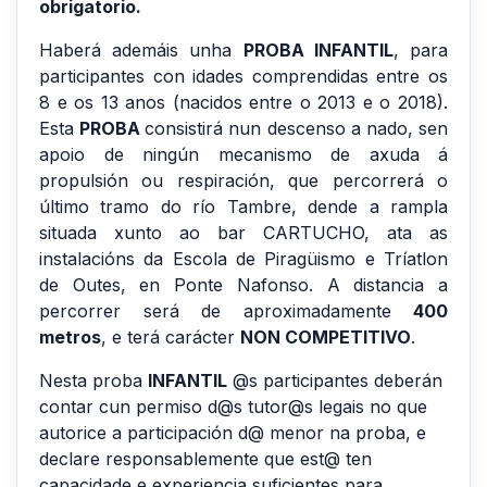
obrigatorio.
Haberá ademáis unha
PROBA INFANTIL
, para
participantes con idades comprendidas entre os
8 e os 13 anos (nacidos entre o 2013 e o 2018).
Esta
PROBA
consistirá nun descenso a nado, sen
apoio de ningún mecanismo de axuda á
propulsión ou respiración, que percorrerá o
último tramo do río Tambre, dende a rampla
situada xunto ao bar CARTUCHO, ata as
instalacións da Escola de Piragüismo e Tríatlon
de Outes, en Ponte Nafonso. A distancia a
percorrer será de aproximadamente
400
metros
, e terá carácter
NON COMPETITIVO
.
Nesta proba
INFANTIL
@s participantes deberán
contar cun permiso d@s tutor@s legais no que
autorice a participación d@ menor na proba, e
declare responsablemente que est@ ten
capacidade e experiencia suficientes para