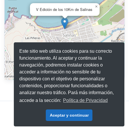
×
V Edición de los 10Km de Salinas
Este sitio web utiliza cookies para su correcto
funcionamiento. Al aceptar y continuar la
navegación, podremos instalar cookies o
acceder a información no sensible de tu
Leaflet
|
©
OpenStreetMap
contributors
dispositivo con el objetivo de personalizar
contenidos, proporcionar funcionalidades o
analizar nuestro tráfico. Pará más información,
accede a la sección:
Política de Privacidad
Aviso Legal
|
Política de Privacidad
Aceptar y continuar
© 2026 - 321Go Eventos S.L.
v2026.06.02 Stable 💚
Desarrollado por SEIDEL